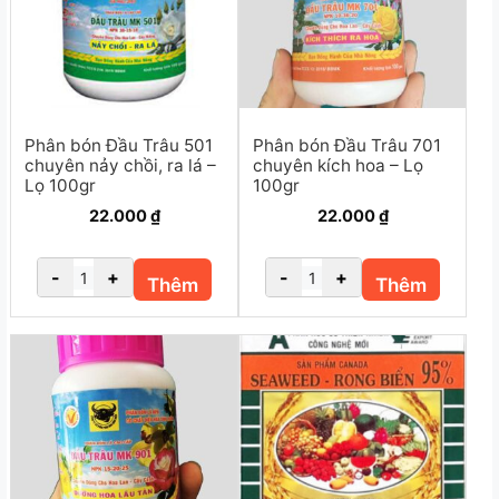
Phân bón Đầu Trâu 501
Phân bón Đầu Trâu 701
chuyên nảy chồi, ra lá –
chuyên kích hoa – Lọ
Lọ 100gr
100gr
22.000
₫
22.000
₫
-
+
-
+
Thêm
Thêm