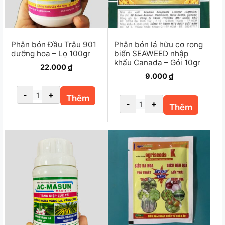
Phân bón Đầu Trâu 901
Phân bón lá hữu cơ rong
dưỡng hoa – Lọ 100gr
biển SEAWEED nhập
khẩu Canada – Gói 10gr
22.000
₫
9.000
₫
-
+
Thêm
-
+
Thêm