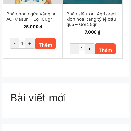
Phân bón ngừa vàng lá
Phân siêu kali Agriseed
AC-Masun – Lọ 100gr
kích hoa, tăng tỷ lệ đậu
quả – Gói 25gr
25.000
₫
7.000
₫
-
+
Thêm
-
+
Thêm
Bài viết mới