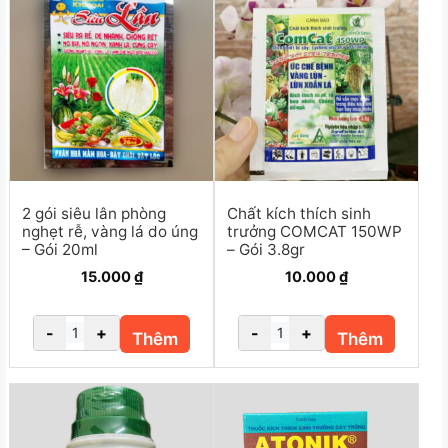
2 gói siêu lân phòng
Chất kích thích sinh
nghẹt rễ, vàng lá do úng
trưởng COMCAT 150WP
– Gói 20ml
– Gói 3.8gr
15.000
₫
10.000
₫
-
+
-
+
Thêm
Thêm