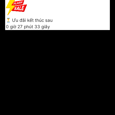
Chuyển
đến
nội
Ưu đãi kết thúc sau
dung
0 giờ 27 phút 33 giây