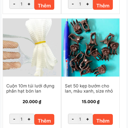
-
+
-
+
Thêm
Thêm
Cuộn 10m túi lưới đựng
Set 50 kẹp bướm cho
phân hạt bón lan
lan, màu xanh, size nhỏ
20.000
₫
15.000
₫
-
+
-
+
Thêm
Thêm