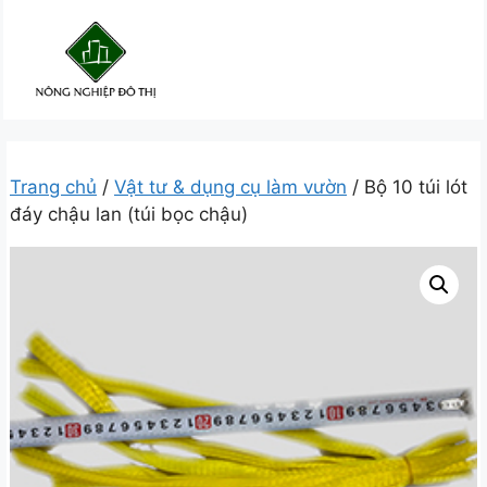
Chuyển
đến
nội
dung
Trang chủ
/
Vật tư & dụng cụ làm vườn
/ Bộ 10 túi lót
đáy chậu lan (túi bọc chậu)