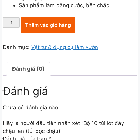
Sản phẩm làm bằng cước, bền chắc.
Bộ
Thêm vào giỏ hàng
10
túi
lót
Danh mục:
Vật tư & dụng cụ làm vườn
đáy
chậu
lan
Đánh giá (0)
(túi
bọc
Đánh giá
chậu)
số
lượng
Chưa có đánh giá nào.
Hãy là người đầu tiên nhận xét “Bộ 10 túi lót đáy
chậu lan (túi bọc chậu)”
Đánh giá của bạn
*