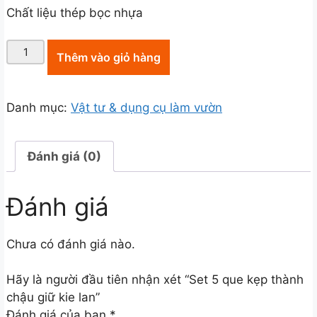
Chất liệu thép bọc nhựa
Set
Thêm vào giỏ hàng
5
que
kẹp
Danh mục:
Vật tư & dụng cụ làm vườn
thành
chậu
giữ
Đánh giá (0)
kie
lan
Đánh giá
số
lượng
Chưa có đánh giá nào.
Hãy là người đầu tiên nhận xét “Set 5 que kẹp thành
chậu giữ kie lan”
Đánh giá của bạn
*